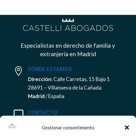
Especialistas en derecho de familia y
extranjería en Madrid
DÓNDE ESTAMOS

Dirección
: Calle Carretas, 15 Bajo 1
28691 – Villanueva de la Cañada
Madrid
/ España
CONTACTO

Tel
:
+34 915063711
Gestionar consentimiento
Móvil
+34 658 93 69 96