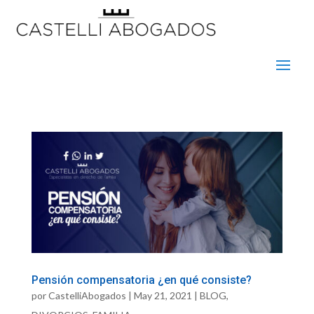
Pensión compensatoria ¿en qué consiste?
por
CastelliAbogados
|
May 21, 2021
|
BLOG
,