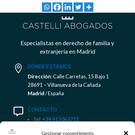
Especialistas en derecho de familia y
extranjería en Madrid
DÓNDE ESTAMOS

Dirección
: Calle Carretas, 15 Bajo 1
28691 – Villanueva de la Cañada
Madrid
/ España
CONTACTO

Tel
:
+34 915063711
Móvil
+34 658 93 69 96
Gestionar consentimiento
Email
:
despacho@castelliabogados.com