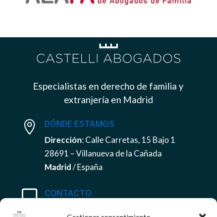
Especialistas en derecho de familia y
extranjería en Madrid
DÓNDE ESTAMOS

Dirección
: Calle Carretas, 15 Bajo 1
28691 – Villanueva de la Cañada
Madrid
/ España
CONTACTO

Tel
:
+34 915063711