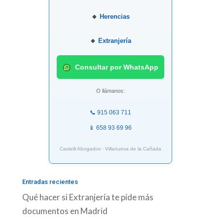
🔹
Herencias
🔹
Extranjería
Consultar por WhatsApp
O llámanos:
📞 915 063 711
📱 658 93 69 96
Castelli Abogados · Villanueva de la Cañada
Entradas recientes
Qué hacer si Extranjería te pide más
documentos en Madrid