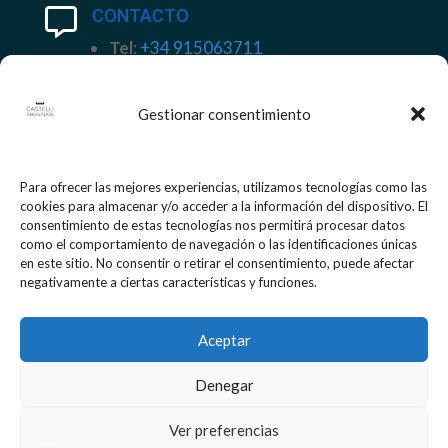
CONTACTO

Tel
:
+34 915063711
Móvil
+34 658 93 69 96
Email
:
despacho@castelliabogados.com
Gestionar consentimiento
INFORMACIÓN LEGAL

Para ofrecer las mejores experiencias, utilizamos tecnologías como las
Aviso legal
cookies para almacenar y/o acceder a la información del dispositivo. El
consentimiento de estas tecnologías nos permitirá procesar datos
Política de Cookies
como el comportamiento de navegación o las identificaciones únicas
Política de Privacidad
en este sitio. No consentir o retirar el consentimiento, puede afectar
negativamente a ciertas características y funciones.
Certificado LOPD
Aceptar
Diseño de
ClippingRRPP Marketing
Denegar
especializado en Abogados
Ver preferencias