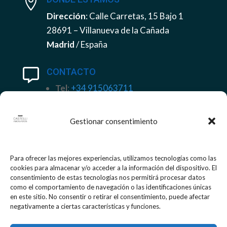

Dirección
: Calle Carretas, 15 Bajo 1
28691 – Villanueva de la Cañada
Madrid
/ España
CONTACTO

Tel
:
+34 915063711
Móvil
+34 658 93 69 96
Email
:
despacho@castelliabogados.com
Gestionar consentimiento
INFORMACIÓN LEGAL

Para ofrecer las mejores experiencias, utilizamos tecnologías como las
Aviso legal
cookies para almacenar y/o acceder a la información del dispositivo. El
consentimiento de estas tecnologías nos permitirá procesar datos
Política de Cookies
como el comportamiento de navegación o las identificaciones únicas
Política de Privacidad
en este sitio. No consentir o retirar el consentimiento, puede afectar
negativamente a ciertas características y funciones.
Certificado LOPD