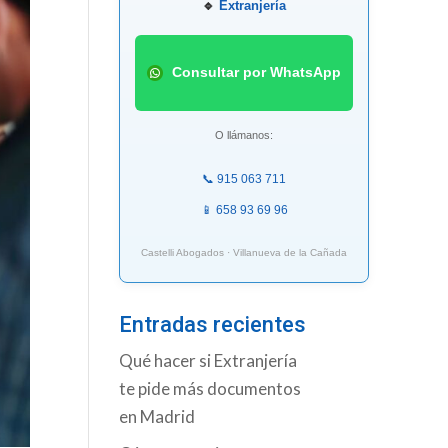
🔹
Extranjería
Consultar por WhatsApp
O llámanos:
📞 915 063 711
📱 658 93 69 96
Castelli Abogados · Villanueva de la Cañada
Entradas recientes
Qué hacer si Extranjería
te pide más documentos
en Madrid