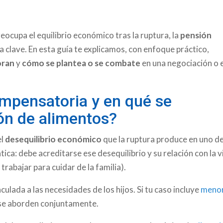
eocupa el equilibrio económico tras la ruptura, la
pensión
 clave. En esta guía te explicamos, con enfoque práctico,
oran
y
cómo se plantea o se combate
en una negociación o 
ompensatoria y en qué se
ión de alimentos?
el
desequilibrio económico
que la ruptura produce en uno de
ca: debe acreditarse ese desequilibrio y su relación con la v
rabajar para cuidar de la familia).
culada a las necesidades de los hijos. Si tu caso incluye
meno
e se aborden conjuntamente.