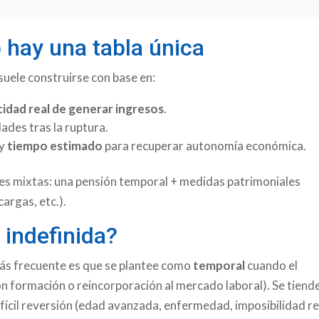
 hay una tabla única
suele construirse con base en:
idad real de generar ingresos
.
dades tras la ruptura.
 y
tiempo estimado
para recuperar autonomía económica.
nes mixtas: una pensión temporal + medidas patrimoniales
cargas, etc.).
 indefinida?
más frecuente es que se plantee como
temporal
cuando el
con formación o reincorporación al mercado laboral). Se tiend
ifícil reversión (edad avanzada, enfermedad, imposibilidad re